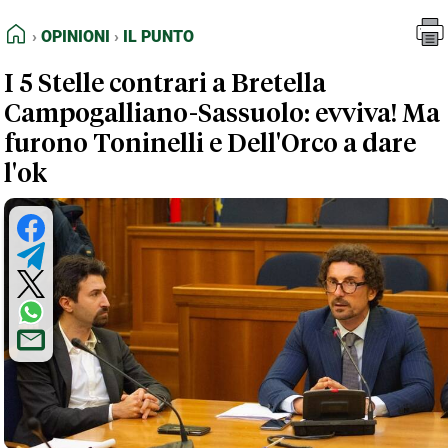
FEED RSS
Opinioni
Il Punto
HOME
OPINIONI
IL PUNTO
MAPPA DEL SITO
I 5 Stelle contrari a Bretella
NORMATIVE DEONTOLOGICHE
Campogalliano-Sassuolo: evviva! Ma
TERMINI e CONDIZIONI
furono Toninelli e Dell'Orco a dare
l'ok