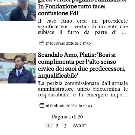
In Fondazione tutto tace:
confusione Fdi
Il caso Amo crea un precedente
significativo: i vertici di un ente che
subisce il furto da parte di un
dipendente infedele, non possono
chiamarsi fuori
17 febbraio 2026 alle 17:36
Scandalo Amo, Platis: 'Bosi si
complimenta per l’alto senso
civico dei suoi due predecessori,
inqualificabile'
'La perizia commissionata dall’attuale
amministratore unico ridetermina le
responsabilità e fa emergere importi
superiori rispetto a quanto finora
comunicato'
16 febbraio 2026 alle 19:49
Pagina
1
di 20
1
2
3
Avanti