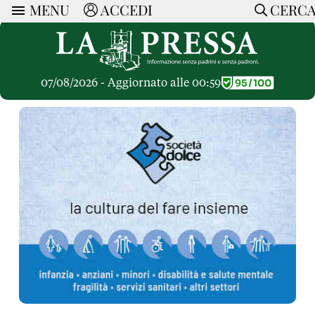
MENU
ACCEDI
CERC
ARTICOLI
Ricerca
CERCA
Politica
RUBRICHE
Economia
07/08/2026 - Aggiornato alle 00:59
Ruote Libere
Società
OPINIONI
Dossier Inceneritore
La Nera
Lettere al Direttore
Spazio alle Imprese
ARTICOLI PIU LETTI
Che Cultura
Parola d'Autore
Dossier Cave
Articoli
Pressa Tube
Le Vignette di Paride
A cura di
Opinioni
Sport
HOME
Il Galeotto
Il Santo del giorno
Rubriche
La Provincia
Senza Memoria
ACCEDI o REGISTRATI
Necrologie
Mondo
Il Punto
CONTATTI
Consigli di investimento
Italia
Cronache Pandemiche
CON NOI
Tutti gli Articoli
SOSTIENI LA PRESSA
CONOSCI LA PRESSA
COOKIE POLICY
PRIVACY POLICY