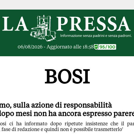
RICHE
OPINIONI
e Libere
Lettere al Direttore
ier Inceneritore
Parola d'Autore
io alle Imprese
Le Vignette di Parid
06/08/2026 - Aggiornato alle 18:58
ier Cave
Il Galeotto
ra di
Senza Memoria
anto del giorno
Il Punto
BOSI
ologie
Cronache Pandemic
igli di investimento
Tutte le Opinioni
e le Rubriche
ARTICOLI PIU LE
Articoli
o, sulla azione di responsabilità
Opinioni
dopo mesi non ha ancora espresso parer
Rubriche
Tutti gli Articoli
Bosi ci ha informato dopo ripetute insistenze che il pa
n fase di redazione e quindi non è possibile trasmetterlo'