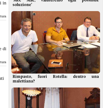
'Mec Mac, valuteremo ogni possibile
i in
soluzione'
ttura
e di
ttura
Rimpasto, fuori Rotella: dentro una
ti
malettiana?