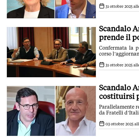
31 ottobre 2025 all
Scandalo Am
prende il p
Confermata la pi
corso l’aggiornam
31 ottobre 2025 all
Scandalo A
costituirsi 
Parallelamente r
da Fratelli d’Ital
03 ottobre 2025 all