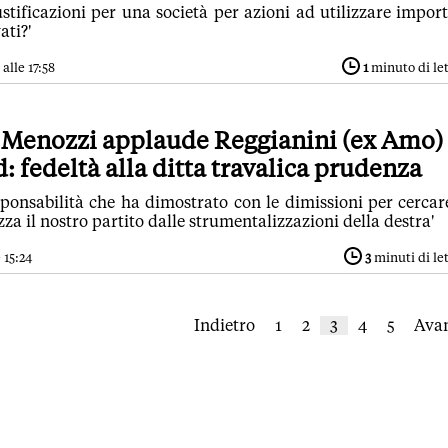
ustificazioni per una società per azioni ad utilizzare import
ati?'
alle 17:58
1
minuto di le
 Menozzi applaude Reggianini (ex Amo)
d: fedeltà alla ditta travalica prudenza
sponsabilità che ha dimostrato con le dimissioni per cercar
zza il nostro partito dalle strumentalizzazioni della destra'
 15:24
3
minuti di le
Indietro
1
2
3
4
5
Avan