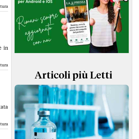
TERMINI e CONDIZIONI
ttura
è in
ttura
Articoli più Letti
tata
ttura