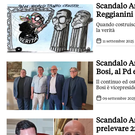
Scandalo Am
Reggianini
Quando costruisci
la verità
11 settembre 2025 
Scandalo Am
Bosi, al Pd 
Il continuo ed os
Bosi è vicepresid
09 settembre 2025 
Scandalo A
prelevare 2