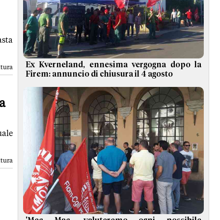
asta
Ex Kverneland, ennesima vergogna dopo la
ttura
Firem: annuncio di chiusura il 4 agosto
a
uale
ttura