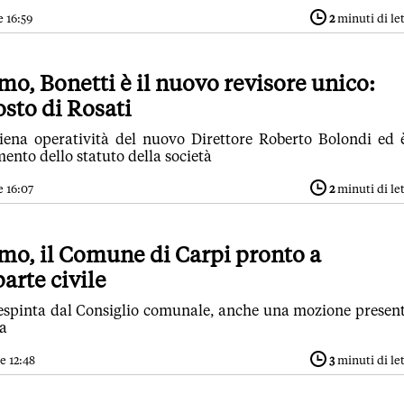
e 16:59
2
minuti di le
o, Bonetti è il nuovo revisore unico:
osto di Rosati
ena operatività del nuovo Direttore Roberto Bolondi ed 
ento dello statuto della società
e 16:07
2
minuti di le
mo, il Comune di Carpi pronto a
parte civile
espinta dal Consiglio comunale, anche una mozione presen
ia
e 12:48
3
minuti di le