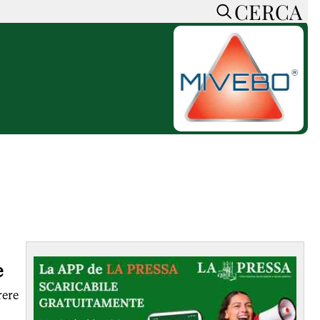
CERCA
HOME
CERCA
ACCEDI o REGISTRATI
CONTATTI
e
CON NOI
SOSTIENI LA PRESSA
CONOSCI LA PRESSA
he
COOKIE POLICY
PRIVACY POLICY
TTI
FEED RSS
MAPPA DEL SITO
e
NORMATIVE
rere
DEONTOLOGICHE