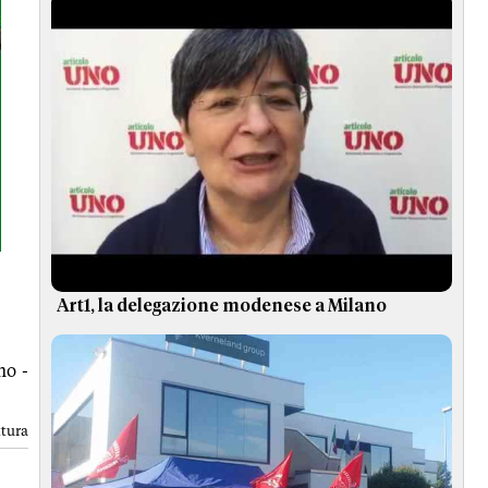
Art1, la delegazione modenese a Milano
mo -
ttura