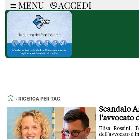
MENU
ACCEDI
ARTICOLI
RUB
Ricerca
Politica
Ruot
Economia
Doss
Società
Spaz
La Nera
Doss
Che Cultura
A cu
Pressa Tube
Il S
Sport
Necr
La Provincia
Cons
Mondo
Tutt
Italia
HOME
RICERCA PER TAG
Tutti gli Articoli
Scandalo Am
l'avvocato 
Elisa Rossini: '
dell'avvocato è i