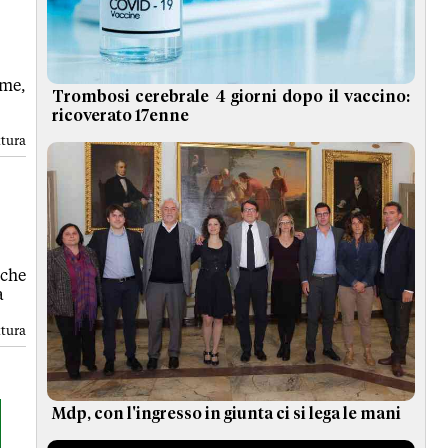
ome,
Trombosi cerebrale 4 giorni dopo il vaccino:
ricoverato 17enne
ttura
 che
a
ttura
Mdp, con l'ingresso in giunta ci si lega le mani