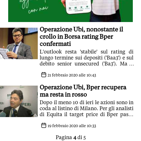
Operazione Ubi, nonostante il
crollo in Borsa rating Bper
confermati
L'outlook resta 'stabile' sul rating di
lungo termine sui depositi ('Baa3') e sul
debito senior unsecured ('Ba3'). Ma il
titolo anche oggi è in segno meno
21 febbraio 2020 alle 10:43
Operazione Ubi, Bper recupera
ma resta in rosso
Dopo il meno 10 di ieri le azioni sono in
coda al listino di Milano. Per gli analisti
di Equita il target price di Bper passa
da 5,1 euro a 4,8 euro
19 febbraio 2020 alle 10:33
Pagina
4
di 5