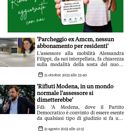
'Parcheggio ex Amcm, nessun
abbonamento per residenti'
L'assessore alla mobilità Alessandra
Filippi, da noi interpellata, fa chiarezza
sulla modalità della sosta del nuovo
parcheggio interrato. Dal 16 ottobre e
per una fase transitoria di 18 mesi si
21 ottobre 2023 alle 22:40
paga come nei parcheggi a raso, ma
'Rifiuti Modena, in un mondo
senza deroghe o agevolazioni
normale l'assessore si
dimetterebbe'
Fdi: 'A Modena, dove il Partito
Democratico è convinto di essere esente
da qualsiasi tipo di giudizio si fa una
giravolta'
31 agosto 2023 alle 12:15