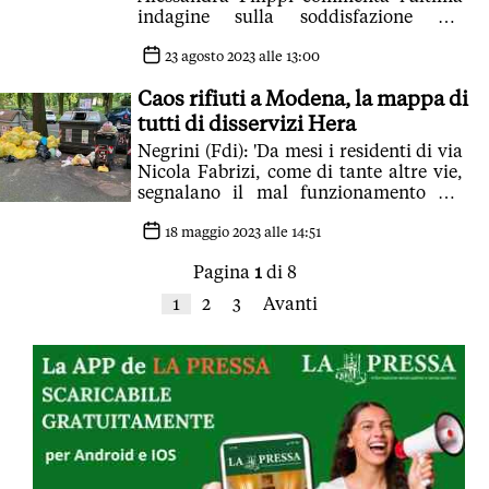
indagine sulla soddisfazione dei
modenesi sulla nuova modalità di
raccolta e ammette che dopo 5 anni del
23 agosto 2023 alle 13:00
suo incarico i dati della raccolta
Caos rifiuti a Modena, la mappa di
indifferenziata erano inaccettabili
tutti di disservizi Hera
Negrini (Fdi): 'Da mesi i residenti di via
Nicola Fabrizi, come di tante altre vie,
segnalano il mal funzionamento dei
bidoni dell’indifferenziata'
18 maggio 2023 alle 14:51
Pagina
1
di 8
1
2
3
Avanti