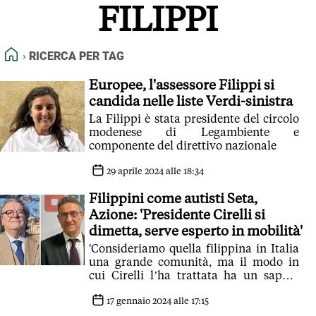
FILIPPI
FEED RSS
MAPPA DEL SITO
HOME
RICERCA PER TAG
NORMATIVE DEONTOLOGICHE
TERMINI e CONDIZIONI
Europee, l'assessore Filippi si
candida nelle liste Verdi-sinistra
La Filippi è stata presidente del circolo
modenese di Legambiente e
componente del direttivo nazionale
29 aprile 2024 alle 18:34
Filippini come autisti Seta,
Azione: 'Presidente Cirelli si
dimetta, serve esperto in mobilità'
'Consideriamo quella filippina in Italia
una grande comunità, ma il modo in
cui Cirelli l’ha trattata ha un sapore
che sa di razzismo'
17 gennaio 2024 alle 17:15