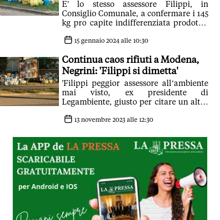
E' lo stesso assessore Filippi, in
Consiglio Comunale, a confermare i 145
kg pro capite indifferenziata prodotta,
e l'obiettivo di 120 al 2027, distante dai
100 e dai 50 Kg già raggiunti da anni
15 gennaio 2024 alle 10:30
dai bacini di altri gestori. Ma l'assessore
Continua caos rifiuti a Modena,
rassicura: 'Siamo sulla strada giusta. I
rifiuti inceneriti non calano nonostante
Negrini: 'Filippi si dimetta'
il porta a porta, perché il bacino
'Filippi peggior assessore all’ambiente
dell'impianto di Modena è regionale,
mai visto, ex presidente di
nel 2023 non è stato spento e a Modena
Legambiente, giusto per citare un altro
sono arrivati anche i rifiuti
cortocircuito'
dell'alluvione'
13 novembre 2023 alle 12:30