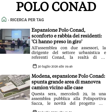
POLO CONAD
FEED RSS
MAPPA DEL SITO
HOME
RICERCA PER TAG
NORMATIVE DEONTOLOGICHE
TERMINI e CONDIZIONI
Espansione Polo Conad,
sconforto e rabbia dei residenti:
'Ci hanno preso in giro'
All'assemblea con due assessori, la
dirigente del settore urbanistica e
referenti Conad, la realtà di un
aumento di 80.000 metri cubi, area di
manovra camion e raddoppio degli slot
30 luglio 2026 alle 19:46
di carico. A due passi dalle residenze.
Modena, espansione Polo Conad:
La procedura ha avuto avvio. Fino al 31
agosto le osservazioni
spunta grande area di manovra
camion vicino alle case
Questa sera, mercoledì 29, in una
assemblea pubblica alla Polisportiva
Sacca, le novità del progetto mai
comunicate e destinate a fare discutere.