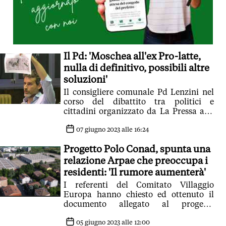
Il Pd: 'Moschea all'ex Pro-latte,
nulla di definitivo, possibili altre
soluzioni'
Il consigliere comunale Pd Lenzini nel
corso del dibattito tra politici e
cittadini organizzato da La Pressa alla
Sacca: 'Puntiamo a un centro islamico
non provinciale'
07 giugno 2023 alle 16:24
Progetto Polo Conad, spunta una
relazione Arpae che preoccupa i
residenti: 'Il rumore aumenterà'
I referenti del Comitato Villaggio
Europa hanno chiesto ed ottenuto il
documento allegato al progetto
definitivo sull'esposizione al rumore
pre e post lavori, e le sorprese non
05 giugno 2023 alle 12:00