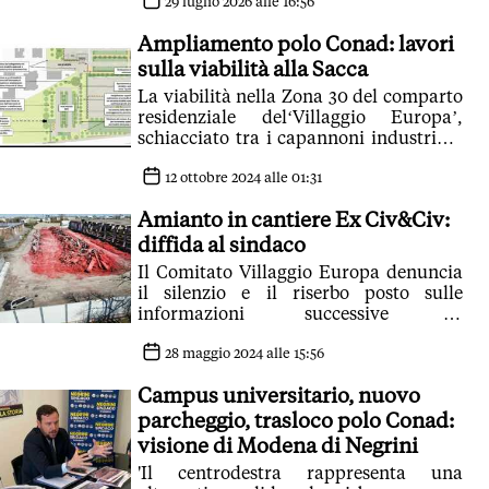
E anche il comparto Ricci sarà
29 luglio 2026 alle 16:56
inglobato dall'area logistica
Ampliamento polo Conad: lavori
sulla viabilità alla Sacca
La viabilità nella Zona 30 del comparto
residenziale del‘Villaggio Europa’,
schiacciato tra i capannoni industriali,
sarà riqualificata
12 ottobre 2024 alle 01:31
Amianto in cantiere Ex Civ&Civ:
diffida al sindaco
Il Comitato Villaggio Europa denuncia
il silenzio e il riserbo posto sulle
informazioni successive al
ritrovamento e al trattamento
dell'amianto nel cantiere in corso per
28 maggio 2024 alle 15:56
l'espansione del polo logistico nell'area
Campus universitario, nuovo
ex Civ&Civ alla Sacca
parcheggio, trasloco polo Conad:
visione di Modena di Negrini
'Il centrodestra rappresenta una