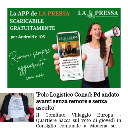
mancano: 'Il traffico aumenterà e non
ci sono garanzie sulla mitigazione
ambientale'. Questa sera evento
pubblico organizzato da La Pressa alla
polisportiva Sacca sulle ultime novità.
Commentate dai residenti le immagini
del comparto dall'alto
'Polo Logistico Conad: Pd andato
avanti senza remore e senza
ascolto'
Il Comitato Villaggio Europa -
Quartiere Sacca sul voto di giovedì in
Consiglio comunale a Modena sulla