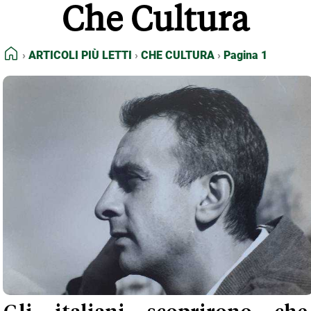
Che Cultura
FEED RSS
MAPPA DEL SITO
HOME
ARTICOLI PIÙ LETTI
CHE CULTURA
Pagina 1
NORMATIVE DEONTOLOGICHE
TERMINI e CONDIZIONI