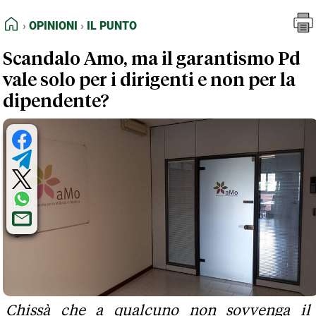
FEED RSS
Opinioni
Il Punto
HOME
OPINIONI
IL PUNTO
MAPPA DEL SITO
Scandalo Amo, ma il garantismo Pd
NORMATIVE DEONTOLOGICHE
vale solo per i dirigenti e non per la
TERMINI e CONDIZIONI
dipendente?
Chissà che a qualcuno non sovvenga il