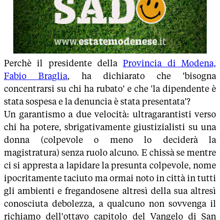
Perchè il presidente della
Provincia di Modena,
Fabio Braglia
, ha dichiarato che 'bisogna
concentrarsi su chi ha rubato' e che 'la dipendente è
stata sospesa e la denuncia è stata presentata'?
Un garantismo a due velocità: ultragarantisti verso
chi ha potere, sbrigativamente giustizialisti su una
donna (colpevole o meno lo deciderà la
magistratura) senza ruolo alcuno. E chissà se mentre
ci si appresta a lapidare la presunta colpevole, nome
ipocritamente taciuto ma ormai noto in città in tutti
gli ambienti e fregandosene altresì della sua altresì
conosciuta debolezza, a qualcuno non sovvenga il
richiamo dell'ottavo capitolo del Vangelo di San