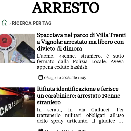
ARRESTO
FEED RSS
MAPPA DEL SITO
HOME
RICERCA PER TAG
NORMATIVE DEONTOLOGICHE
TERMINI e CONDIZIONI
Spacciava nel parco di Villa Trenti
a Vignola: arrestato ma libero con
divieto di dimora
L'uomo, 43enne, straniero, è stato
fermato dalla Polizia Locale. Aveva
appena ceduto hashish
06 agosto 2026 alle 11:45
Rifiuta identificazione e ferisce
un carabiniere: arrestato 19enne
straniero
In serata, in via Gallucci. Per
trattenerlo militari obbligati all'uso
dello spray urticante. Il giudice ha
disposto l'obbligo di firma