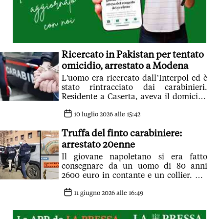
Ricercato in Pakistan per tentato
omicidio, arrestato a Modena
L'uomo era ricercato dall’Interpol ed è
stato rintracciato dai carabinieri.
Residente a Caserta, aveva il domicilio
a Reggio Emilia e lavorava a
Campogalliano, dove è stato raggiunto
10 luglio 2026 alle 15:42
Truffa del finto carabiniere:
arrestato 20enne
Il giovane napoletano si era fatto
consegnare da un uomo di 80 anni
2600 euro in contante e un collier. Per
lui obbligo di dimora a Napoli e foglio
di via da Modena per 4 anni
11 giugno 2026 alle 16:49