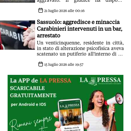
aggravato. Il giudice ha disposto
l'obbligo di firma
21 luglio 2026 alle 00:16
Sassuolo: aggredisce e minaccia
Carabinieri intervenuti in un bar,
arrestato
Un venticinquenne, residente in città,
in stato di alterazione psicofisica aveva
scatenato un putiferio all'interno di un
locale pubblico. Per lui il giudice ha
disposto oggi gli arresti domiciliari
15 luglio 2026 alle 19:57