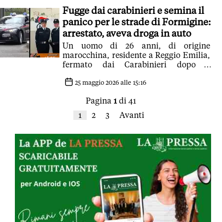
Fugge dai carabinieri e semina il
panico per le strade di Formigine:
arrestato, aveva droga in auto
Un uomo di 26 anni, di origine
marocchina, residente a Reggio Emilia,
fermato dai Carabinieri dopo 4
chilometri di inseguimento in area
urbana. Con sé aveva 34 dosi di
25 maggio 2026 alle 15:16
cocaina, contanti e cellulari
Pagina
1
di 41
1
2
3
Avanti