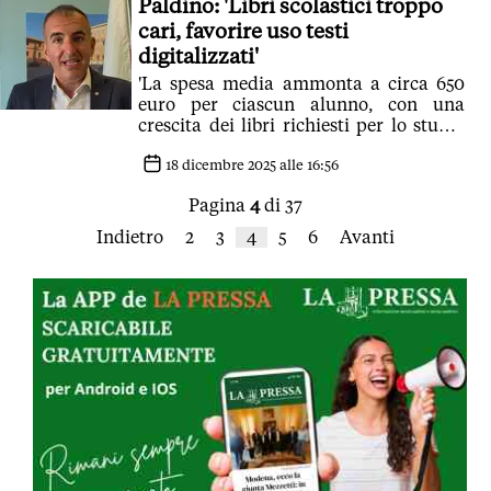
Paldino: 'Libri scolastici troppo
cari, favorire uso testi
digitalizzati'
'La spesa media ammonta a circa 650
euro per ciascun alunno, con una
crescita dei libri richiesti per lo studio
avanzato di alcune materie'
18 dicembre 2025 alle 16:56
Pagina
4
di 37
Indietro
2
3
4
5
6
Avanti