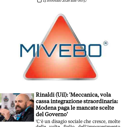
Chiediamo una svolta'
13 febbraio 2026 alle 00:57
Rinaldi (Uil): 'Meccanica, vola
cassa integrazione straordinaria:
Modena paga le mancate scelte
del Governo'
'C’è un disagio sociale che cresce, molte
delle volte figlio dell’impoverimento