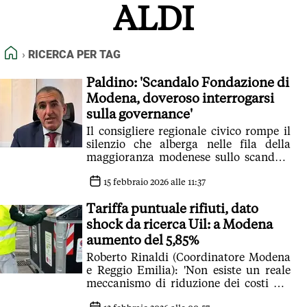
ALDI
FEED RSS
MAPPA DEL SITO
HOME
RICERCA PER TAG
NORMATIVE DEONTOLOGICHE
TERMINI e CONDIZIONI
Paldino: 'Scandalo Fondazione di
Modena, doveroso interrogarsi
sulla governance'
Il consigliere regionale civico rompe il
silenzio che alberga nelle fila della
maggioranza modenese sullo scandalo
che ha investito l'ente guidato da Tiezzi
15 febbraio 2026 alle 11:37
Tariffa puntuale rifiuti, dato
shock da ricerca Uil: a Modena
aumento del 5,85%
Roberto Rinaldi (Coordinatore Modena
e Reggio Emilia): 'Non esiste un reale
meccanismo di riduzione dei costi per
chi adotta comportamenti virtuosi.