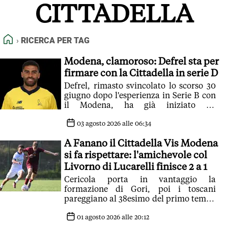
CITTADELLA
FEED RSS
MAPPA DEL SITO
HOME
RICERCA PER TAG
NORMATIVE DEONTOLOGICHE
TERMINI e CONDIZIONI
Modena, clamoroso: Defrel sta per
firmare con la Cittadella in serie D
Defrel, rimasto svincolato lo scorso 30
giugno dopo l'esperienza in Serie B con
il Modena, ha già iniziato ad
avvicinarsi al mondo biancazzurro
03 agosto 2026 alle 06:34
A Fanano il Cittadella Vis Modena
si fa rispettare: l'amichevole col
Livorno di Lucarelli finisce 2 a 1
Cericola porta in vantaggio la
formazione di Gori, poi i toscani
pareggiano al 38esimo del primo tempo
e nel finale chiudono l'amichevole
01 agosto 2026 alle 20:12