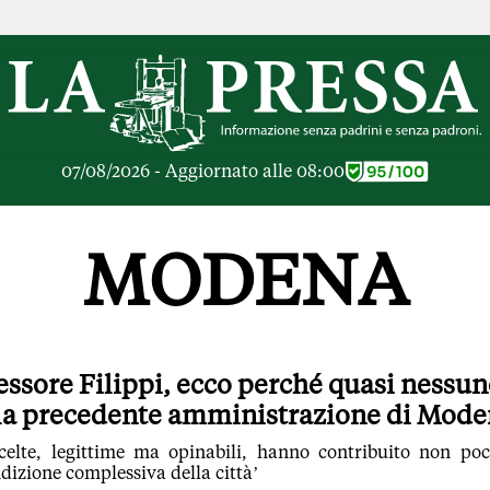
RICHE
OPINIONI
e Libere
Lettere al Direttore
ier Inceneritore
Parola d'Autore
io alle Imprese
Le Vignette di Parid
07/08/2026 - Aggiornato alle 08:00
ier Cave
Il Galeotto
ra di
Senza Memoria
anto del giorno
Il Punto
MODENA
ologie
Cronache Pandemic
igli di investimento
Tutte le Opinioni
e le Rubriche
ARTICOLI PIU LE
Articoli
essore Filippi, ecco perché quasi nessu
Opinioni
la precedente amministrazione di Mod
Rubriche
Tutti gli Articoli
celte, legittime ma opinabili, hanno contribuito non po
dizione complessiva della città’