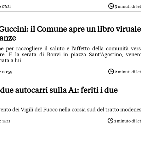
 07:21
3
minuti di le
uccini: il Comune apre un libro viruale
ianze
e per raccogliere il saluto e l'affetto della comunità vers
re. E la serata di Bonvi in piazza Sant'Agostino, vener
cata a lui
e 00:59
2
minuti di le
due autocarri sulla A1: feriti i due
rvento dei Vigili del Fuoco nella corsia sud del tratto modene
 15:11
1
minuto di le