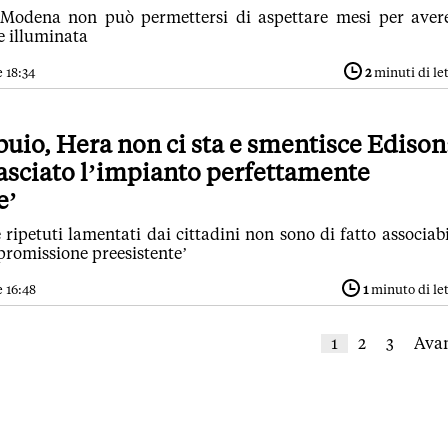
 Modena non può permettersi di aspettare mesi per aver
e illuminata
 18:34
2
minuti di le
uio, Hera non ci sta e smentisce Edison
asciato l’impianto perfettamente
e’
 e ripetuti lamentati dai cittadini non sono di fatto associabi
promissione preesistente’
e 16:48
1
minuto di le
1
2
3
Avan