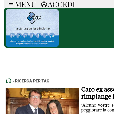
MENU
ACCEDI
ARTICOLI
RUB
Ricerca
Politica
Ruot
Economia
Doss
Società
Spaz
La Nera
Doss
Che Cultura
A cu
Pressa Tube
Il S
Sport
Necr
La Provincia
Cons
Mondo
Tutt
Italia
HOME
RICERCA PER TAG
Tutti gli Articoli
Caro ex ass
rimpiange 
‘Alcune vostre s
peggiorare la con