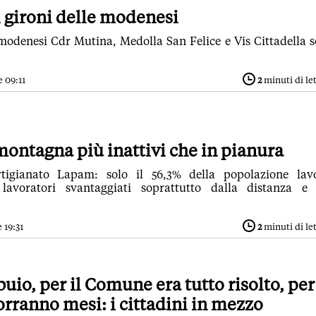
 i gironi delle modenesi
 modenesi Cdr Mutina, Medolla San Felice e Vis Cittadella 
e 09:11
2
minuti di le
montagna più inattivi che in pianura
tigianato Lapam: solo il 56,3% della popolazione lav
lavoratori svantaggiati soprattutto dalla distanza e
 19:31
2
minuti di le
uio, per il Comune era tutto risolto, per
orranno mesi: i cittadini in mezzo