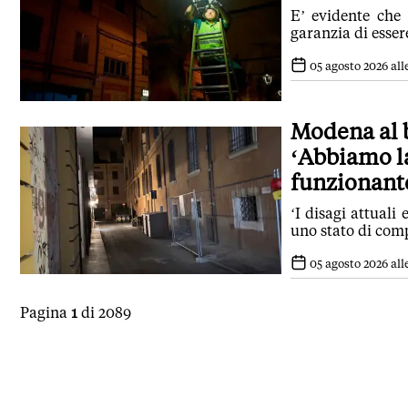
E’ evidente che
garanzia di esser
05 agosto 2026 alle
Modena al b
‘Abbiamo l
funzionant
‘I disagi attuali
uno stato di com
05 agosto 2026 all
Pagina
1
di 2089