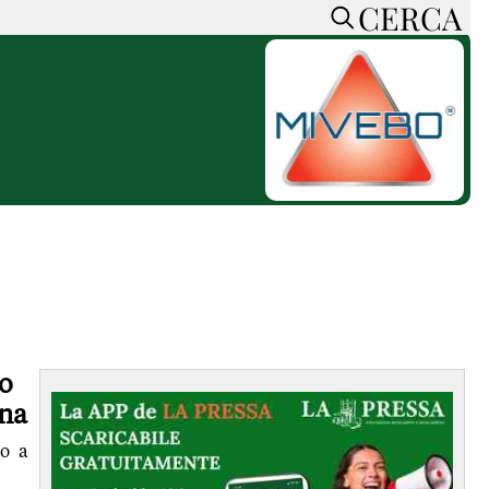
CERCA
HOME
CERCA
ACCEDI o REGISTRATI
CONTATTI
e
CON NOI
SOSTIENI LA PRESSA
CONOSCI LA PRESSA
he
COOKIE POLICY
PRIVACY POLICY
TTI
FEED RSS
no
MAPPA DEL SITO
ena
NORMATIVE
co a
DEONTOLOGICHE