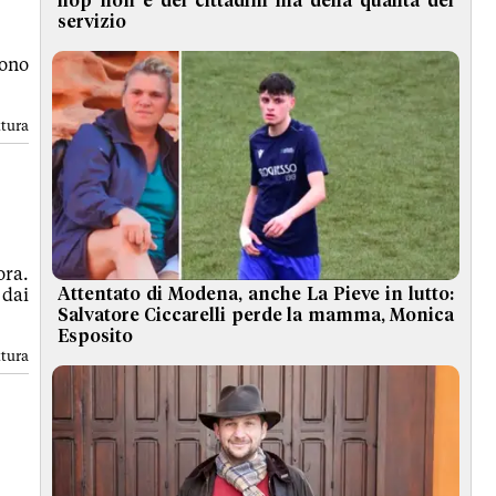
flop non è dei cittadini ma della qualità del
servizio
sono
ttura
ora.
 dai
Attentato di Modena, anche La Pieve in lutto:
Salvatore Ciccarelli perde la mamma, Monica
Esposito
ttura