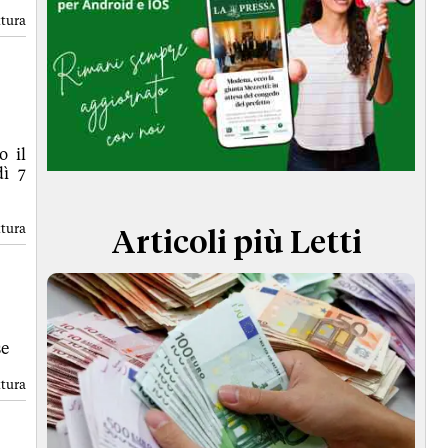
TERMINI e CONDIZIONI
ttura
o il
dì 7
ttura
Articoli più Letti
se
ttura