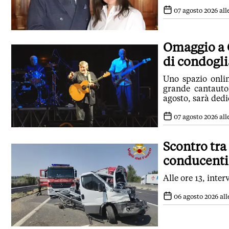
07 agosto 2026 alle
Omaggio a G
di condogl
Uno spazio onlin
grande cantauto
agosto, sarà dedi
07 agosto 2026 all
Scontro tra 
conducenti
Alle ore 13, inte
06 agosto 2026 alle